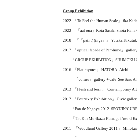
Group Exhibition
2022 「To Feel the Human Scale
」 fka Kado
2022 「aai oua」Kota Sasaki Shota Hanaki,
2018 「「paint( )ings」」 Yutaka Kikutake 
2017 「optical facade of Parplume」 gallery
「GROUP EXHIBITION」SHUMOKU GAL
2016 「Flat rhymes」 HATOBA , Aichi
「corner」 gallery + cafe See Saw, Ai
2013 「Flesh and born」 Contemporary Art 
2012 「Foursixty Exhibition」 Civic gallery
「Fan de Nagoya 2012 SPOT/IN/CUBE」 Ci
「The 9th Morikazu Kumagai Award Exibit
2011 「Woodland Gallery 2011」 Minokamo 