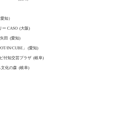
aw（愛知）
リー CASO (大阪)
矢田 (愛知)
IN/CUBE」 (愛知)
付知交芸プラザ (岐阜)
のかも文化の森 (岐阜)