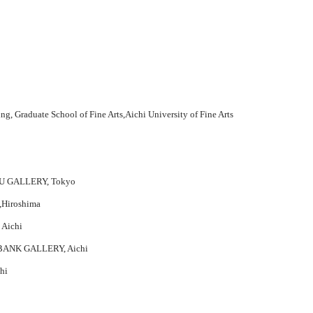
g, Graduate School of Fine Arts,Aichi University of Fine Arts
 GALLERY, Tokyo
,Hiroshima
Aichi
BANK GALLERY, Aichi
hi