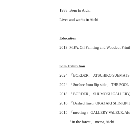
1988 Born in Aichi
Lives and works in Aichi
Education
2013 M.FA. Oil Painting and Woodcut Printin
Solo Exhibition
2024 「BORDER」 ATSUHIKO SUEMATSU
2024 「Surface from flip side」 THE POOL 
2018 「BORDER」 SHUMOKU GALLERY, 
2016 「Dashed line」OKAZAKI SHINKIN 
2015 「meeting」 GALLERY VALEUR, Aic
「in the forest」 metsa, Aichi