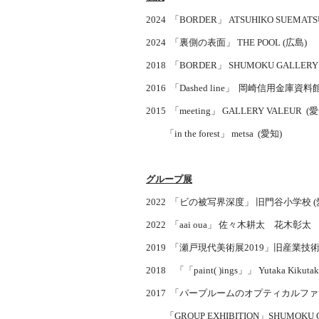
2024 「BORDER」 ATSUHIKO SUEMATS
2024 「裏側の表面」 THE POOL (広島)
2018 「BORDER」 SHUMOKU GALLERY
2016 「Dashed line」 岡崎信用金庫資料館
2015 「meeting」 GALLERY VALEUR (
「in the forest」 metsa (愛知)
グループ展
2022 「ビの被写界深度」 旧門谷小学校 (
2022 「aai oua」 佐々木耕太 花木彰太 See
2019 「瀬戸現代美術展2019」旧産業
2018 「「paint( )ings」」 Yutaka Kikutak
2017 「パープルームのオプティカルファサード」
「GROUP EXHIBITION」SHUMOKU G