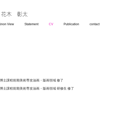
花木 彰太
atinon View
Statement
CV
Publication
contact
科 博士課程前期美術専攻油画・版画領域 修了
科 博士課程前期美術専攻油画・版画領域 研修生 修了